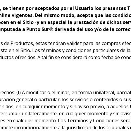
o, se tienen por aceptados por el Usuario los presentes T
Online vigentes. Del mismo modo, acepta que las condici
en en el Sitio -y en especial la prestación de dichos ser
imputada a Punto Sur® derivada del uso y/o de la correct
es de Productos, éstas tendrán validez para las compras efe
esto en el Sitio. Los términos y condiciones particulares de 
oductos ofrecidos. A tal fin se considerará como fecha de co
echos: (I) A modificar o eliminar, en forma unilateral, parcia
ción general o particular, los servicios o contenidos o sus c
contenidos, en cualquier momento y sin aviso previo, a aquell
errumpir unilateralmente, en cualquier momento y sin aviso pr
ones en cualquier momento. Los Términos y Condiciones serán
somete incondicionalmente a la jurisdicción de los tribunale