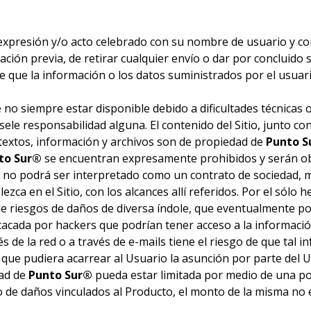
expresión y/o acto celebrado con su nombre de usuario y cont
ción previa, de retirar cualquier envío o dar por concluido s
e que la información o los datos suministrados por el usua
no siempre estar disponible debido a dificultades técnicas o
sele responsabilidad alguna. El contenido del Sitio, junto con
textos, información y archivos son de propiedad de
Punto S
to Sur®
se encuentran expresamente prohibidos y serán obj
itio no podrá ser interpretado como un contrato de sociedad,
blezca en el Sitio, con los alcances allí referidos. Por el sólo
de riesgos de daños de diversa índole, que eventualmente po
tacada por hackers que podrían tener acceso a la información
és de la red o a través de e-mails tiene el riesgo de que tal 
 que pudiera acarrear al Usuario la asunción por parte del U
dad de
Punto Sur®
pueda estar limitada por medio de una polí
po de daños vinculados al Producto, el monto de la misma no 