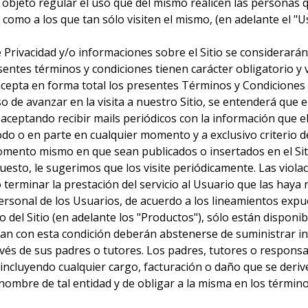
objeto regular el uso que del mismo realicen las personas que
omo a los que tan sólo visiten el mismo, (en adelante el "Usua
 Privacidad y/o informaciones sobre el Sitio se considerarán 
tes términos y condiciones tienen carácter obligatorio y vi
o acepta en forma total los presentes Términos y Condiciones 
aso de avanzar en la visita a nuestro Sitio, se entenderá que
, aceptando recibir mails periódicos con la información que e
odo o en parte en cualquier momento y a exclusivo criterio 
omento mismo en que sean publicados o insertados en el Siti
puesto, le sugerimos que los visite periódicamente. Las viol
 terminar la prestación del servicio al Usuario que las haya r
ersonal de los Usuarios, de acuerdo a los lineamientos expue
o del Sitio (en adelante los "Productos"), sólo están dispon
lan con esta condición deberán abstenerse de suministrar i
vés de sus padres o tutores. Los padres, tutores o respons
 incluyendo cualquier cargo, facturación o daño que se derive
ombre de tal entidad y de obligar a la misma en los término